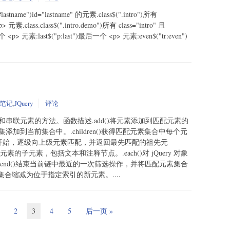
ame")id="lastname" 的元素.class$(".intro")所有
 元素.class.class$(".intro.demo")所有 class="intro" 且
一个 <p> 元素:last$("p:last")最后一个 <p> 元素:even$("tr:even")
笔记
,
JQuery
评论
找和串联元素的方法。函数描述.add()将元素添加到匹配元素的
素集添加到当前集合中。.children()获得匹配元素集合中每个元
元素本身开始，逐级向上级元素匹配，并返回最先匹配的祖先元
个元素的子元素，包括文本和注释节点。.each()对 jQuery 对象
end()结束当前链中最近的一次筛选操作，并将匹配元素集合
集合缩减为位于指定索引的新元素。....
2
3
4
5
后一页 »