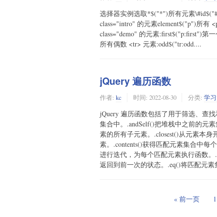
选择器实例选取*$("*")所有元素\#id$("#lastn
class="intro" 的元素element$("p")所有 <p>
class="demo" 的元素:first$("p:first")第
所有偶数 <tr> 元素:odd$("tr:odd....
jQuery 遍历函数
作者:
kc
时间:
2022-08-30
分类:
学习
jQuery 遍历函数包括了用于筛选、查
集合中。.andSelf()把堆栈中之前的元
素的所有子元素。.closest()从
素。.contents()获得匹配元素集合中每
进行迭代，为每个匹配元素执行函数。.
返回到前一次的状态。.eq()将匹配元素
« 前一页
1