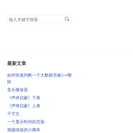
搜
索
关
键
字
最新文章
如何快速判断一个大数能否被2~9整
除
音乐播放器
《声律启蒙》下卷
《声律启蒙》上卷
千字文
一个显示时间的页面
视频缩放的小脚本