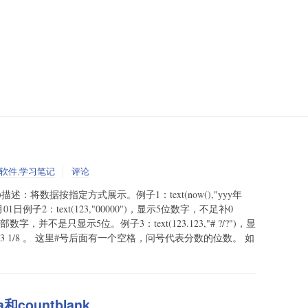
软件
,
学习笔记
评论
)描述：将数据按指定方式展示。例子1：text(now(),"yyy年
01日例子2：text(123,"00000")，显示5位数字，不足补0
，并不是只显示5位。例子3：text(123.123,"# ?/?")，显
 1/8 。 这里#号后面有一个空格，问号代表分数的位数。 如
和countblank